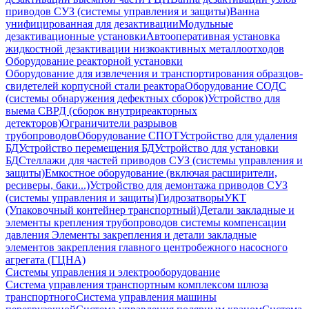
приводов СУЗ (системы управления и защиты)
Ванна
унифицированная для дезактивации
Модульные
дезактивационные установки
Автооперативная установка
жидкостной дезактивации низкоактивных металлоотходов
Оборудование реакторной установки
Оборудование для извлечения и транспортирования образцов-
свидетелей корпусной стали реактора
Оборудование СОДС
(системы обнаружения дефектных сборок)
Устройство для
выема СВРД (сборок внутриреакторных
детекторов)
Ограничители разрывов
трубопроводов
Оборудование СПОТ
Устройство для удаления
БД
Устройство перемещения БД
Устройство для установки
БД
Стеллажи для частей приводов СУЗ (системы управления и
защиты)
Емкостное оборудование (включая расширители,
ресиверы, баки...)
Устройство для демонтажа приводов СУЗ
(системы управления и защиты)
Гидрозатворы
УКТ
(Упаковочный контейнер транспортный)
Детали закладные и
элементы крепления трубопроводов системы компенсации
давления
Элементы закрепления и детали закладные
элементов закрепления главного центробежного насосного
агрегата (ГЦНА)
Системы управления и электрооборудование
Система управления транспортным комплексом шлюза
транспортного
Система управления машины