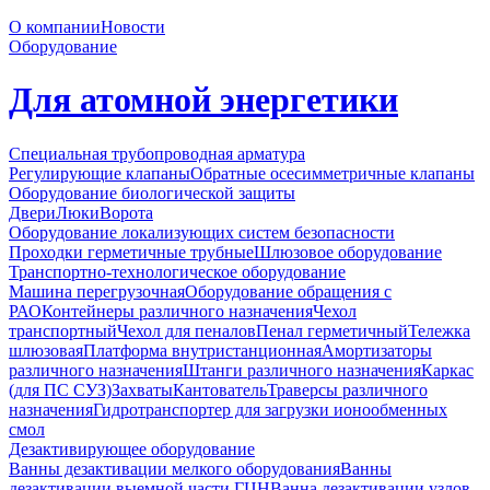
О компании
Новости
Оборудование
Для атомной энергетики
Специальная трубопроводная арматура
Регулирующие клапаны
Обратные осесимметричные клапаны
Оборудование биологической защиты
Двери
Люки
Ворота
Оборудование локализующих систем безопасности
Проходки герметичные трубные
Шлюзовое оборудование
Транспортно-технологическое оборудование
Машина перегрузочная
Оборудование обращения с
РАО
Контейнеры различного назначения
Чехол
транспортный
Чехол для пеналов
Пенал герметичный
Тележка
шлюзовая
Платформа внутристанционная
Амортизаторы
различного назначения
Штанги различного назначения
Каркас
(для ПС СУЗ)
Захваты
Кантователь
Траверсы различного
назначения
Гидротранспортер для загрузки ионообменных
смол
Дезактивирующее оборудование
Ванны дезактивации мелкого оборудования
Ванны
дезактивации выемной части ГЦН
Ванна дезактивации узлов